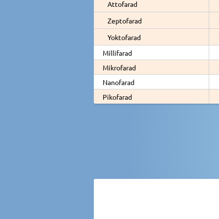
Attofarad
Zeptofarad
Yoktofarad
Millifarad
Mikrofarad
Nanofarad
Pikofarad