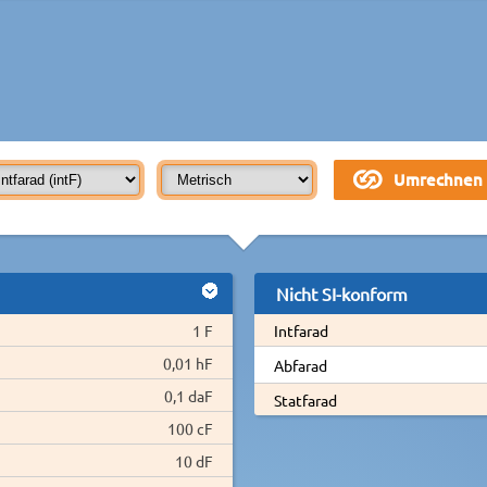
Nicht SI-konform
1 F
Intfarad
0,01 hF
Abfarad
0,1 daF
Statfarad
100 cF
10 dF