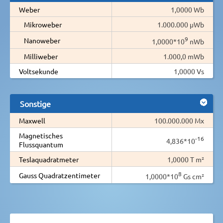
Weber
1,0000 Wb
Mikroweber
1.000.000 µWb
9
Nanoweber
1,0000*10
nWb
Milliweber
1.000,0 mWb
Voltsekunde
1,0000 Vs
Sonstige
Maxwell
100.000.000 Mx
Magnetisches
-16
4,836*10
Flussquantum
Teslaquadratmeter
1,0000 T m²
8
Gauss Quadratzentimeter
1,0000*10
Gs cm²