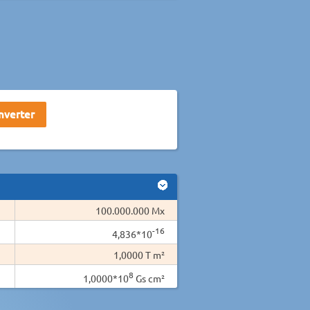
100.000.000 Mx
-16
4,836*10
1,0000 T m²
8
1,0000*10
Gs cm²