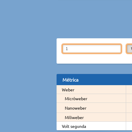
Métrica
Weber
Micrôweber
Nanoweber
Miliweber
Volt segunda