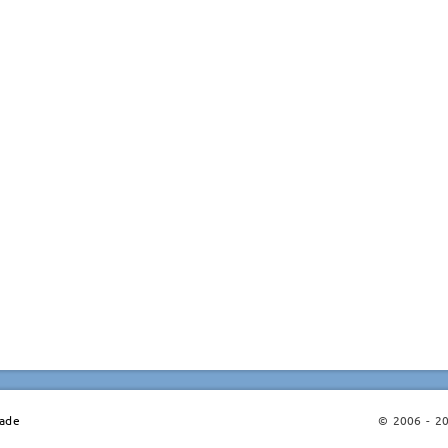
dade
© 2006 - 202