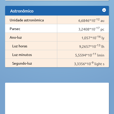
Astronômico
-12
Unidade astronômica
6,6846*10
au
-17
Parsec
3,2408*10
pc
-16
Ano-luz
1,057*10
ly
-13
Luz horas
9,2657*10
lh
-11
Luz minutos
5,5594*10
lmin
-9
Segundo-luz
3,3356*10
light s