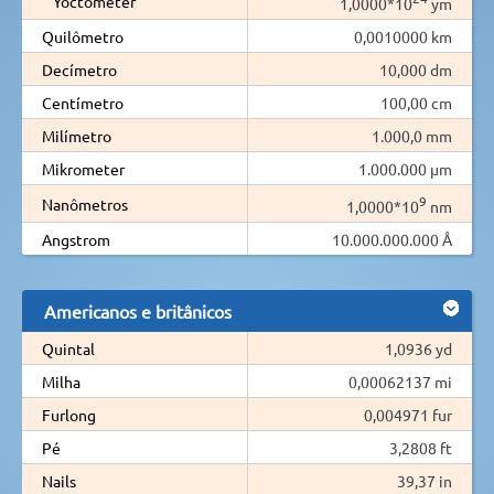
Yoctometer
1,0000*10
ym
Quilômetro
0,0010000 km
Decímetro
10,000 dm
Centímetro
100,00 cm
Milímetro
1.000,0 mm
Mikrometer
1.000.000 µm
9
Nanômetros
1,0000*10
nm
Angstrom
10.000.000.000 Å
Americanos e britânicos
Quintal
1,0936 yd
Milha
0,00062137 mi
Furlong
0,004971 fur
Pé
3,2808 ft
Nails
39,37 in