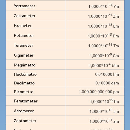
-24
Yottameter
1,0000*10
Ym
-21
Zettameter
1,0000*10
Zm
-18
Exameter
1,0000*10
Em
-15
Petameter
1,0000*10
Pm
-12
Terameter
1,0000*10
Tm
-9
Gigameter
1,0000*10
Gm
-6
Megâmetro
1,0000*10
Mm
Hectómetro
0,010000 hm
Decâmetro
0,10000 dam
Picometro
1.000.000.000.000 pm
15
Femtometer
1,0000*10
fm
18
Attometer
1,0000*10
am
21
Zeptometer
1,0000*10
zm
24