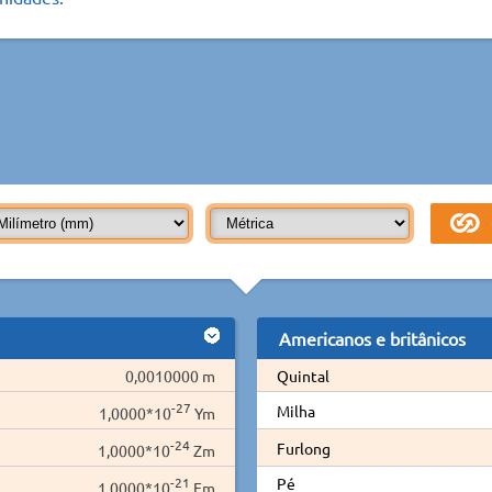
Americanos e britânicos
0,0010000 m
Quintal
-27
Milha
1,0000*10
Ym
-24
Furlong
1,0000*10
Zm
-21
Pé
1,0000*10
Em