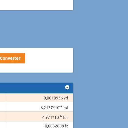
0,0010936 yd
-7
6,2137*10
mi
-6
4,971*10
fur
0,0032808 ft