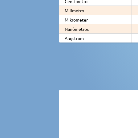
Centímetro
Milímetro
Mikrometer
Nanômetros
Angstrom