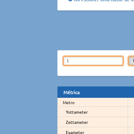
Métrica
Metro
Yottameter
Zettameter
Exameter