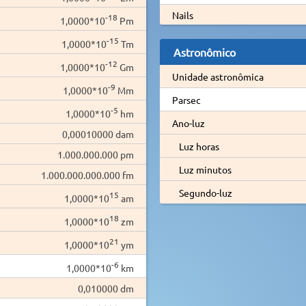
Nails
-18
1,0000*10
Pm
-15
1,0000*10
Tm
Astronômico
-12
1,0000*10
Gm
Unidade astronômica
-9
1,0000*10
Mm
Parsec
-5
1,0000*10
hm
Ano-luz
0,00010000 dam
Luz horas
1.000.000.000 pm
Luz minutos
1.000.000.000.000 fm
Segundo-luz
15
1,0000*10
am
18
1,0000*10
zm
21
1,0000*10
ym
-6
1,0000*10
km
0,010000 dm