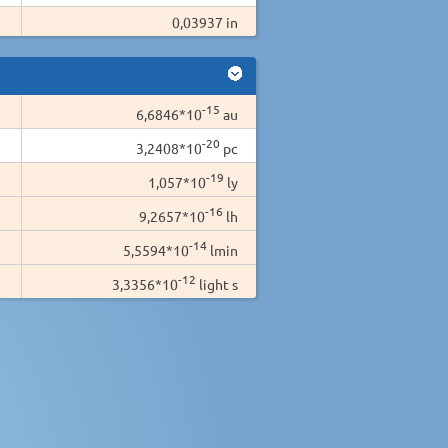
0,03937 in
-15
6,6846*10
au
-20
3,2408*10
pc
-19
1,057*10
ly
-16
9,2657*10
lh
-14
5,5594*10
lmin
-12
3,3356*10
light s