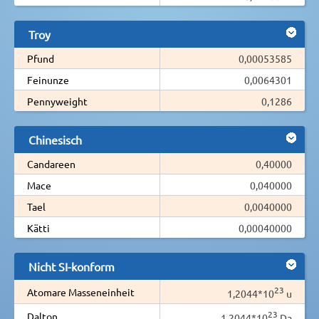
Troy
Pfund
0,00053585
Feinunze
0,0064301
Pennyweight
0,1286
Chinesisch
Candareen
0,40000
Mace
0,040000
Tael
0,0040000
Kätti
0,00040000
Nicht SI-konform
23
Atomare Masseneinheit
1,2044*10
u
23
Dalton
1,2044*10
Da