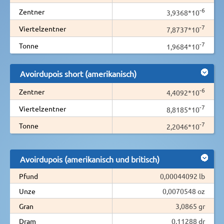
-6
Zentner
3,9368*10
-7
Viertelzentner
7,8737*10
-7
Tonne
1,9684*10
Avoirdupois short (amerikanisch)
-6
Zentner
4,4092*10
-7
Viertelzentner
8,8185*10
-7
Tonne
2,2046*10
Avoirdupois (amerikanisch und britisch)
Pfund
0,00044092 lb
Unze
0,0070548 oz
Gran
3,0865 gr
Dram
0,11288 dr