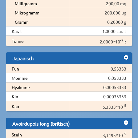
Milligramm
200,00 mg
Mikrogramm
200.000 µg
Gramm
0,20000 g
Karat
1,0000 carat
-7
Tonne
2,0000*10
t
Japanisch
Fun
0,53333
Momme
0,053333
Hyakume
0,00053333
Kin
0,00033333
-5
Kan
5,3333*10
Avoirdupois long (britisch)
-5
Stein
3,1495*10