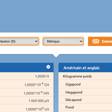
Américain et anglais
1,0000 N
Kilogramme-poids
-9
Gigapond
1,0000*10
GN
-6
Megapond
1,0000*10
MN
Décapond
1 000 000 µN
Pond
9
1,0000*10
nN