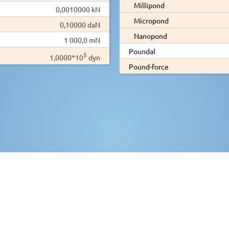
Millipond
0,0010000 kN
Micropond
0,10000 daN
Nanopond
1 000,0 mN
Poundal
5
1,0000*10
dyn
Pound-force