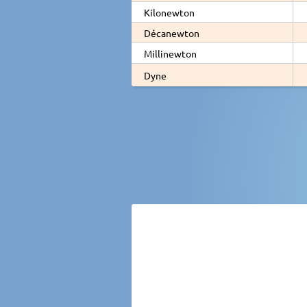
Kilonewton
Décanewton
Millinewton
Dyne