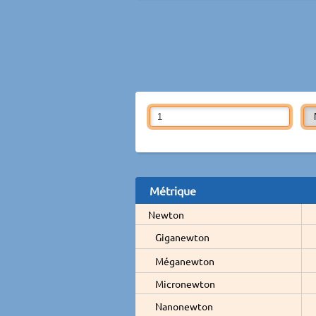
Métrique
Newton
Giganewton
Méganewton
Micronewton
Nanonewton