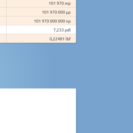
101 970 mp
101 970 000 µp
101 970 000 000 np
7,233 pdl
0,22481 lbf