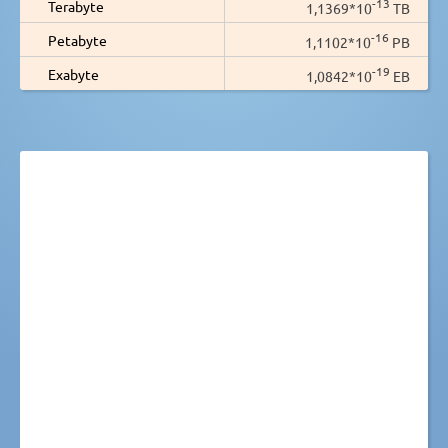
-13
Terabyte
1,1369*10
TB
-16
Petabyte
1,1102*10
PB
-19
Exabyte
1,0842*10
EB