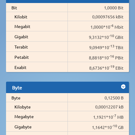
Bit
1,0000 Bit
Kilobit
0,00097656 kBit
-6
Megabit
1,0000*10
Mbit
-10
Gigabit
9,3132*10
GBit
-13
Terabit
9,0949*10
TBit
-16
Petabit
8,8818*10
PBit
-19
Exabit
8,6736*10
EBit
Byte
Byte
0,12500 B
Kilobyte
0,00012207 kB
-7
Megabyte
1,1921*10
MB
-10
Gigabyte
1,1642*10
GB