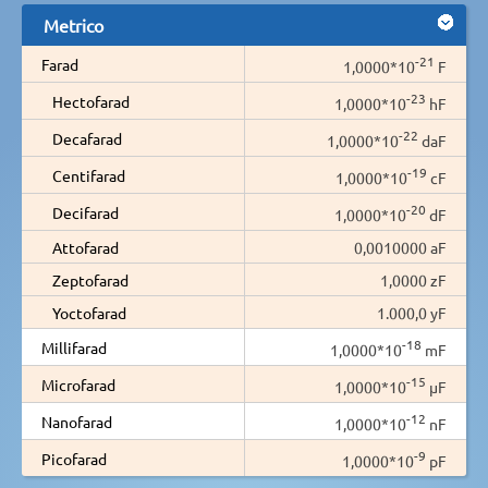
Metrico
-21
Farad
1,0000*10
F
-23
Hectofarad
1,0000*10
hF
-22
Decafarad
1,0000*10
daF
-19
Centifarad
1,0000*10
cF
-20
Decifarad
1,0000*10
dF
Attofarad
0,0010000 aF
Zeptofarad
1,0000 zF
Yoctofarad
1.000,0 yF
-18
Millifarad
1,0000*10
mF
-15
Microfarad
1,0000*10
µF
-12
Nanofarad
1,0000*10
nF
-9
Picofarad
1,0000*10
pF