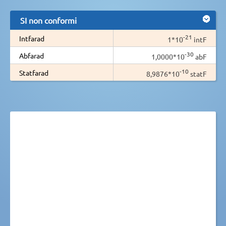
SI non conformi
-21
Intfarad
1*10
intF
-30
Abfarad
1,0000*10
abF
-10
Statfarad
8,9876*10
statF