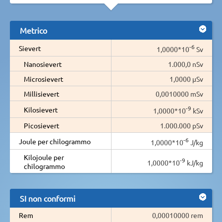
Metrico
-6
Sievert
1,0000*10
Sv
Nanosievert
1.000,0 nSv
Microsievert
1,0000 µSv
Millisievert
0,0010000 mSv
-9
Kilosievert
1,0000*10
kSv
Picosievert
1.000.000 pSv
-6
Joule per chilogrammo
1,0000*10
J/kg
Kilojoule per
-9
1,0000*10
kJ/kg
chilogrammo
SI non conformi
Rem
0,00010000 rem