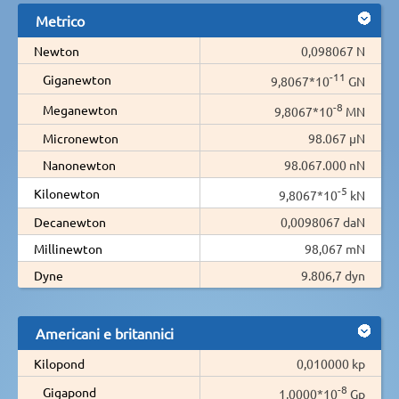
Metrico
Newton
0,098067 N
-11
Giganewton
9,8067*10
GN
-8
Meganewton
9,8067*10
MN
Micronewton
98.067 µN
Nanonewton
98.067.000 nN
-5
Kilonewton
9,8067*10
kN
Decanewton
0,0098067 daN
Millinewton
98,067 mN
Dyne
9.806,7 dyn
Americani e britannici
Kilopond
0,010000 kp
-8
Gigapond
1,0000*10
Gp