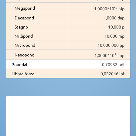
-5
Megapond
1,0000*10
Mp
Decapond
1,0000 dap
Stagno
10,000 p
Millipond
10.000 mp
Micropond
10.000.000 µp
10
Nanopond
1,0000*10
np
Poundal
0,70932 pdl
Libbra-forza
0,022046 lbf