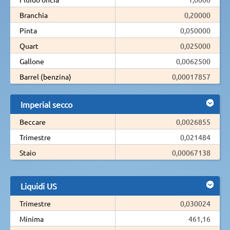
Branchia
0,20000
Pinta
0,050000
Quart
0,025000
Gallone
0,0062500
Barrel (benzina)
0,00017857
Imperial secco
Beccare
0,0026855
Trimestre
0,021484
Staio
0,00067138
Liquidi US
Trimestre
0,030024
Minima
461,16