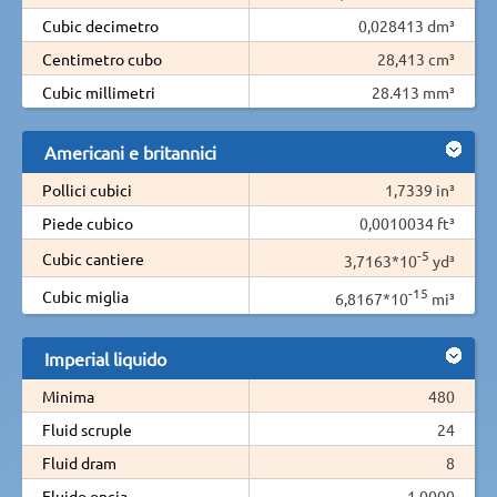
Cubic decimetro
0,028413 dm³
Centimetro cubo
28,413 cm³
Cubic millimetri
28.413 mm³
Americani e britannici
Pollici cubici
1,7339 in³
Piede cubico
0,0010034 ft³
-5
Cubic cantiere
3,7163*10
yd³
-15
Cubic miglia
6,8167*10
mi³
Imperial liquido
Minima
480
Fluid scruple
24
Fluid dram
8
Fluido oncia
1,0000