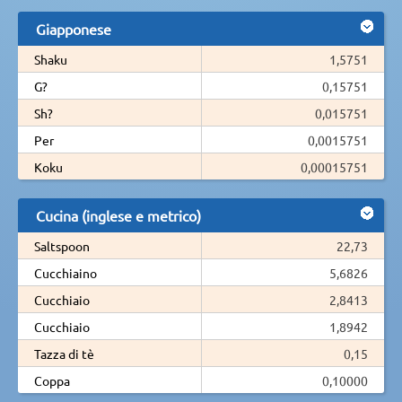
Giapponese
Shaku
1,5751
G?
0,15751
Sh?
0,015751
Per
0,0015751
Koku
0,00015751
Cucina (inglese e metrico)
Saltspoon
22,73
Cucchiaino
5,6826
Cucchiaio
2,8413
Cucchiaio
1,8942
Tazza di tè
0,15
Coppa
0,10000