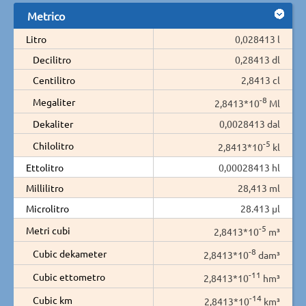
Metrico
Litro
0,028413 l
Decilitro
0,28413 dl
Centilitro
2,8413 cl
-8
Megaliter
2,8413*10
Ml
Dekaliter
0,0028413 dal
-5
Chilolitro
2,8413*10
kl
Ettolitro
0,00028413 hl
Millilitro
28,413 ml
Microlitro
28.413 µl
-5
Metri cubi
2,8413*10
m³
-8
Cubic dekameter
2,8413*10
dam³
-11
Cubic ettometro
2,8413*10
hm³
-14
Cubic km
2,8413*10
km³