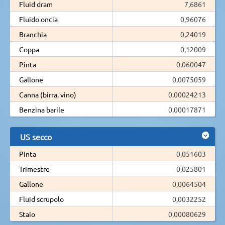
Fluid dram
7,6861
Fluido oncia
0,96076
Branchia
0,24019
Coppa
0,12009
Pinta
0,060047
Gallone
0,0075059
Canna (birra, vino)
0,00024213
Benzina barile
0,00017871
US secco
Pinta
0,051603
Trimestre
0,025801
Gallone
0,0064504
Fluid scrupolo
0,0032252
Staio
0,00080629