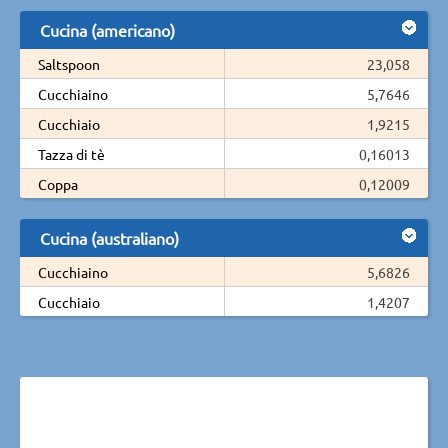
Cucina (americano)
Saltspoon
23,058
Cucchiaino
5,7646
Cucchiaio
1,9215
Tazza di tè
0,16013
Coppa
0,12009
Cucina (australiano)
Cucchiaino
5,6826
Cucchiaio
1,4207