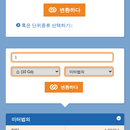
혹은 단위종류 선택하기::
미터법의
리터
1.8039 l