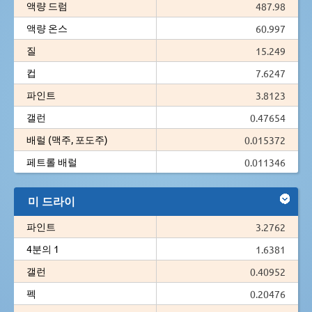
액량 드럼
487.98
액량 온스
60.997
질
15.249
컵
7.6247
파인트
3.8123
갤런
0.47654
배럴 (맥주, 포도주)
0.015372
페트롤 배럴
0.011346
미 드라이
파인트
3.2762
4분의 1
1.6381
갤런
0.40952
펙
0.20476