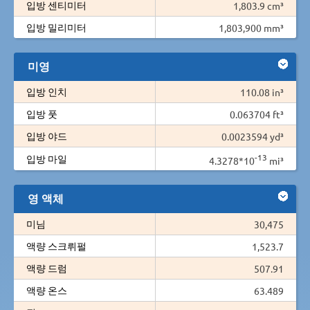
입방 센티미터
1,803.9 cm³
입방 밀리미터
1,803,900 mm³
미영
입방 인치
110.08 in³
입방 풋
0.063704 ft³
입방 야드
0.0023594 yd³
-13
입방 마일
4.3278*10
mi³
영 액체
미님
30,475
액량 스크뤼펄
1,523.7
액량 드럼
507.91
액량 온스
63.489