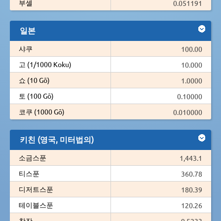
부셸
0.051191
일본
샤쿠
100.00
고 (1/1000 Koku)
10.000
쇼 (10 Gō)
1.0000
토 (100 Gō)
0.10000
코쿠 (1000 Gō)
0.010000
키친 (영국, 미터법의)
소금스푼
1,443.1
티스푼
360.78
디저트스푼
180.39
테이블스푼
120.26
찻잔
9.5233