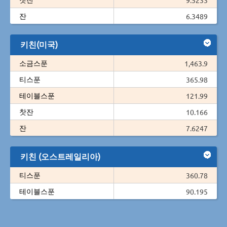
잔
6.3489
키친(미국)
소금스푼
1,463.9
티스푼
365.98
테이블스푼
121.99
찻잔
10.166
잔
7.6247
키친 (오스트레일리아)
티스푼
360.78
테이블스푼
90.195