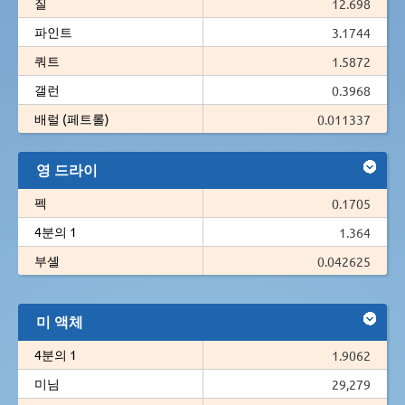
질
12.698
파인트
3.1744
쿼트
1.5872
갤런
0.3968
배럴 (페트롤)
0.011337
영 드라이
펙
0.1705
4분의 1
1.364
부셸
0.042625
미 액체
4분의 1
1.9062
미님
29,279