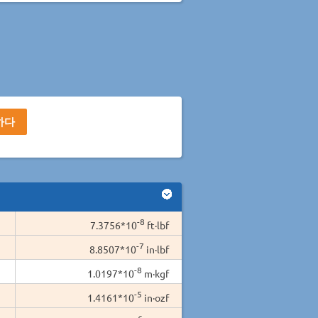
-8
7.3756*10
ft·lbf
-7
8.8507*10
in·lbf
-8
1.0197*10
m·kgf
-5
1.4161*10
in·ozf
-6