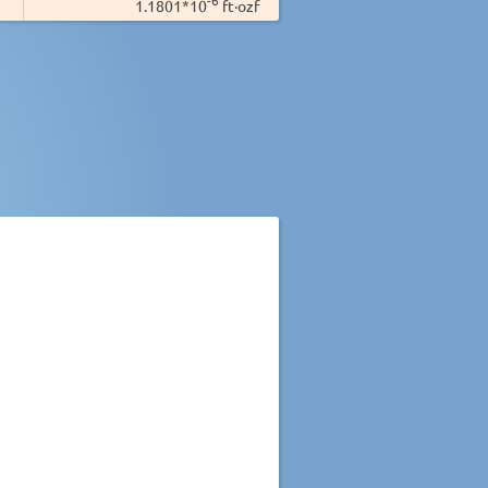
1.1801*10
ft·ozf