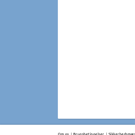
Om os
|
Brugsbetingelser
|
Sikkerhedsmæss