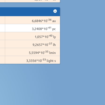
-36
6,6846*10
au
-41
3,2408*10
pc
-40
1,057*10
ly
-37
9,2657*10
lh
-35
5,5594*10
lmin
-33
3,3356*10
light s