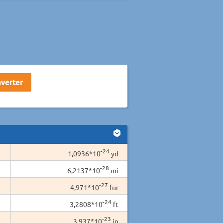
-24
1,0936*10
yd
-28
6,2137*10
mi
-27
4,971*10
fur
-24
3,2808*10
ft
-23
3,937*10
in