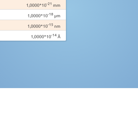
-21
1,0000*10
mm
-18
1,0000*10
µm
-15
1,0000*10
nm
-14
1,0000*10
Å