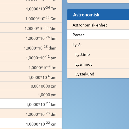
-36
1,0000*10
Tm
Astronomisk
-33
1,0000*10
Gm
Astronomisk enhet
-30
1,0000*10
Mm
Parsec
-26
1,0000*10
hm
Lysår
-25
1,0000*10
dam
Lystime
-12
1,0000*10
pm
Lysminut
-9
1,0000*10
fm
Lyssekund
-6
1,0000*10
am
0,0010000 zm
1,0000 ym
-27
1,0000*10
km
-23
1,0000*10
dm
-22
1,0000*10
cm