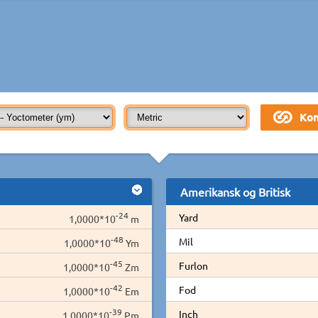
Amerikansk og Britisk
-24
Yard
1,0000*10
m
-48
Mil
1,0000*10
Ym
-45
Furlon
1,0000*10
Zm
-42
Fod
1,0000*10
Em
-39
Inch
1,0000*10
Pm