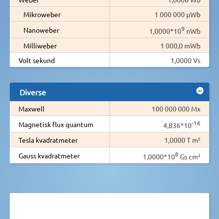
Mikroweber
1 000 000 µWb
9
Nanoweber
1,0000*10
nWb
Milliweber
1 000,0 mWb
Volt sekund
1,0000 Vs
Diverse
Maxwell
100 000 000 Mx
-16
Magnetisk flux quantum
4,836*10
Tesla kvadratmeter
1,0000 T m²
8
Gauss kvadratmeter
1,0000*10
Gs cm²