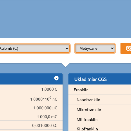
Układ miar CGS
1,0000 C
Franklin
9
1,0000*10
nC
Nanofranklin
1 000 000 µC
Mikrofranklin
1 000,0 mC
Milifranklin
0,0010000 kC
Kilofranklin