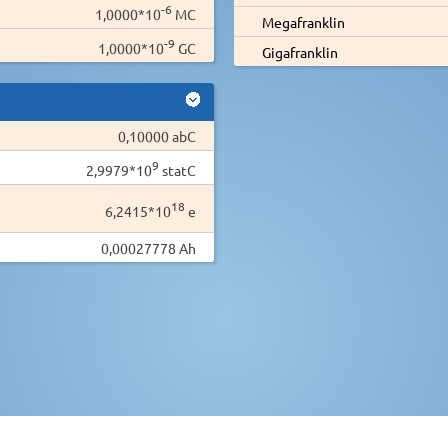
-6
1,0000*10
MC
Megafranklin
-9
1,0000*10
GC
Gigafranklin
0,10000 abC
9
2,9979*10
statC
18
6,2415*10
e
0,00027778 Ah