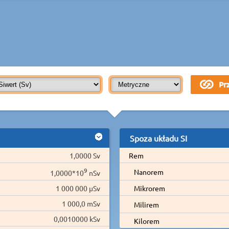
Spoza układu SI
1,0000 Sv
Rem
9
Nanorem
1,0000*10
nSv
1 000 000 µSv
Mikrorem
1 000,0 mSv
Milirem
0,0010000 kSv
Kilorem