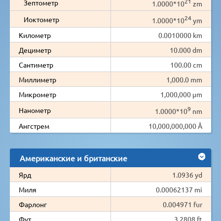
21
Зептометр
1.0000*10
zm
24
Иоктометр
1.0000*10
ym
Километр
0.0010000 km
Дециметр
10.000 dm
Сантиметр
100.00 cm
Миллиметр
1,000.0 mm
Микрометр
1,000,000 µm
9
Нанометр
1.0000*10
nm
Ангстрем
10,000,000,000 Å
Американские и британские
Ярд
1.0936 yd
Миля
0.00062137 mi
Фарлонг
0.004971 fur
Фут
3.2808 ft