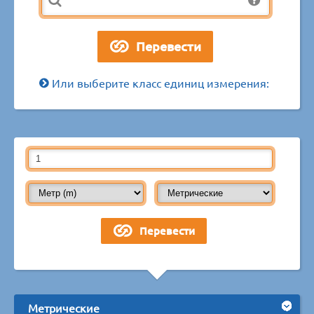
Или выберите класс единиц измерения:
Метрические