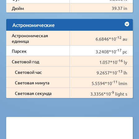
Дюйм
39.37 in
Астрономические
Астрономическая
-12
6.6846*10
au
единица
-17
Парсек
3.2408*10
pc
-16
Световой год
1.057*10
ly
-13
Световой час
9.2657*10
lh
-11
Световая минута
5.5594*10
lmin
-9
Световая секунда
3.3356*10
light s