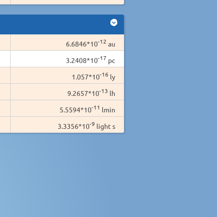
-12
6.6846*10
au
-17
3.2408*10
pc
-16
1.057*10
ly
-13
9.2657*10
lh
-11
5.5594*10
lmin
-9
3.3356*10
light s