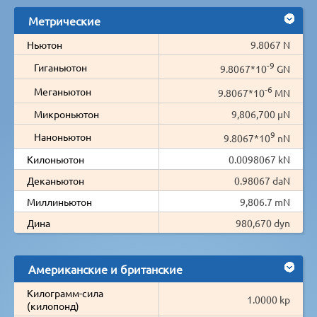
Метрические
Ньютон
9.8067 N
-9
Гиганьютон
9.8067*10
GN
-6
Меганьютон
9.8067*10
MN
Микроньютон
9,806,700 µN
9
Наноньютон
9.8067*10
nN
Килоньютон
0.0098067 kN
Деканьютон
0.98067 daN
Миллиньютон
9,806.7 mN
Дина
980,670 dyn
Американские и британские
Килограмм-сила
1.0000 kp
(килопонд)