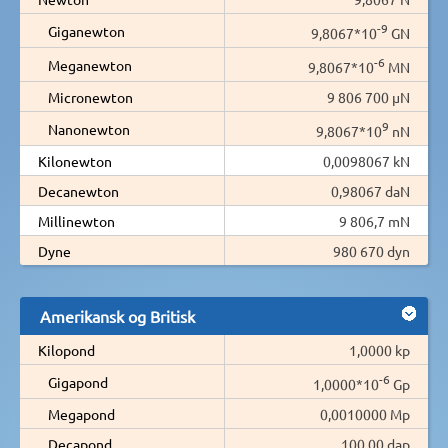
-9
Giganewton
9,8067*10
GN
-6
Meganewton
9,8067*10
MN
Micronewton
9 806 700 µN
9
Nanonewton
9,8067*10
nN
Kilonewton
0,0098067 kN
Decanewton
0,98067 daN
Millinewton
9 806,7 mN
Dyne
980 670 dyn
Amerikansk og Britisk
Kilopond
1,0000 kp
-6
Gigapond
1,0000*10
Gp
Megapond
0,0010000 Mp
Decapond
100,00 dap