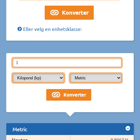
Eller velg en enhetsklasse:
Metric
Newton
9,8067 N