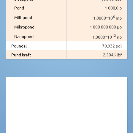
Pond
1 000,0 p
6
Millipond
1,0000*10
mp
Mikropond
1 000 000 000 µp
12
Nanopond
1,0000*10
np
Poundal
70,932 pdl
Pund kreft
2,2046 lbf