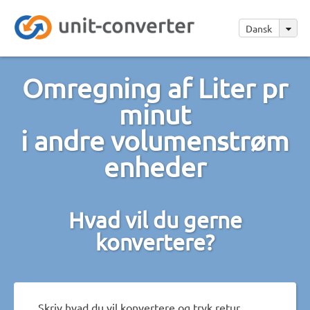
Dansk
Omregning af Liter pr
minut
i andre volumenstrøm
enheder
Hvad vil du gerne
konvertere?
Skriv hvad du vil konvertere og tryk retur.