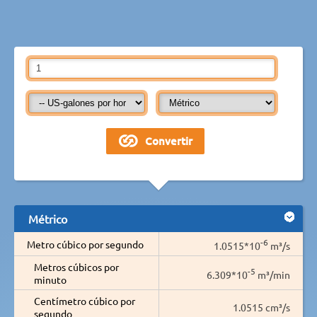
Métrico
-6
Metro cúbico por segundo
1.0515*10
m³/s
Metros cúbicos por
-5
6.309*10
m³/min
minuto
Centímetro cúbico por
1.0515 cm³/s
segundo