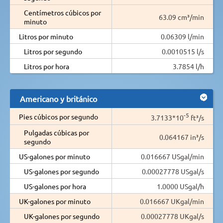
Centímetros cúbicos por
63.09 cm³/min
minuto
Litros por minuto
0.06309 l/min
Litros por segundo
0.0010515 l/s
Litros por hora
3.7854 l/h
Americano y británico
-5
Pies cúbicos por segundo
3.7133*10
ft³/s
Pulgadas cúbicas por
0.064167 in³/s
segundo
US-galones por minuto
0.016667 USgal/min
US-galones por segundo
0.00027778 USgal/s
US-galones por hora
1.0000 USgal/h
UK-galones por minuto
0.016667 UKgal/min
UK-galones por segundo
0.00027778 UKgal/s