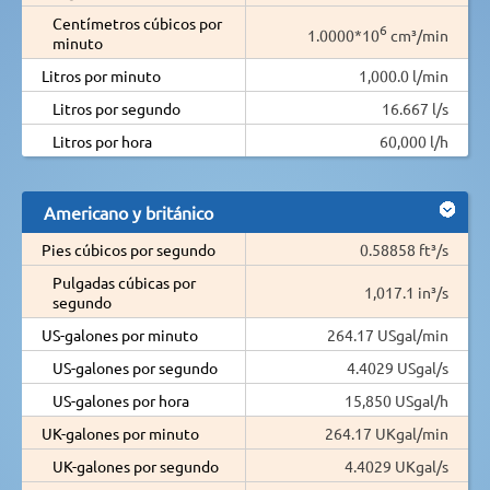
Centímetros cúbicos por
6
1.0000*10
cm³/min
minuto
Litros por minuto
1,000.0 l/min
Litros por segundo
16.667 l/s
Litros por hora
60,000 l/h
Americano y británico
Pies cúbicos por segundo
0.58858 ft³/s
Pulgadas cúbicas por
1,017.1 in³/s
segundo
US-galones por minuto
264.17 USgal/min
US-galones por segundo
4.4029 USgal/s
US-galones por hora
15,850 USgal/h
UK-galones por minuto
264.17 UKgal/min
UK-galones por segundo
4.4029 UKgal/s