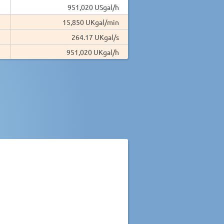
951,020 USgal/h
15,850 UKgal/min
264.17 UKgal/s
951,020 UKgal/h