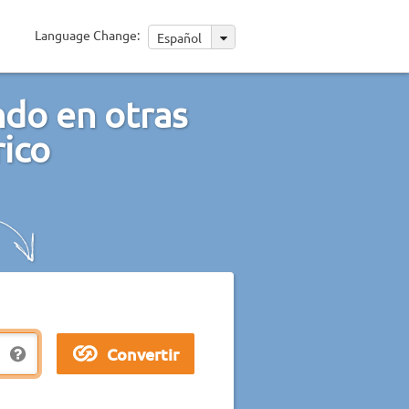
Language Change:
Español
do en otras
ico