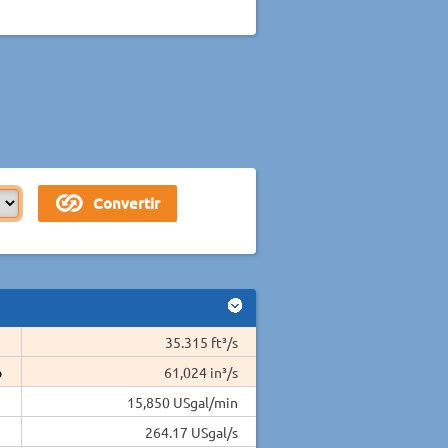
35.315 ft³/s
o
61,024 in³/s
15,850 USgal/min
264.17 USgal/s