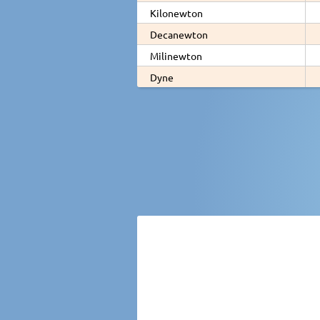
Kilonewton
Decanewton
Milinewton
Dyne