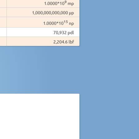
9
1.0000*10
mp
1,000,000,000,000 µp
15
1.0000*10
np
70,932 pdl
2,204.6 lbf