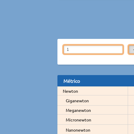
Métrico
Newton
Giganewton
Meganewton
Micronewton
Nanonewton