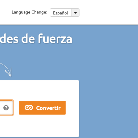
Language Change:
Español
des de fuerza