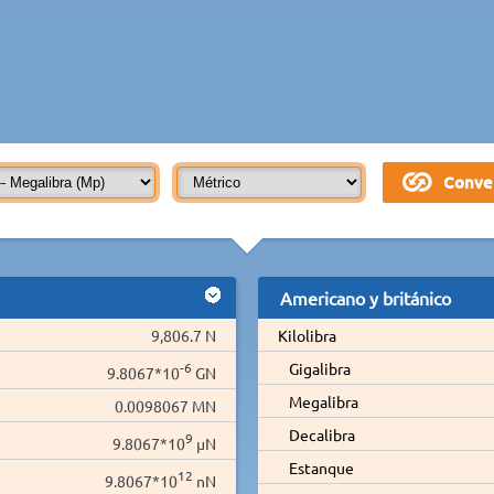
Americano y británico
9,806.7 N
Kilolibra
-6
Gigalibra
9.8067*10
GN
Megalibra
0.0098067 MN
Decalibra
9
9.8067*10
µN
Estanque
12
9.8067*10
nN