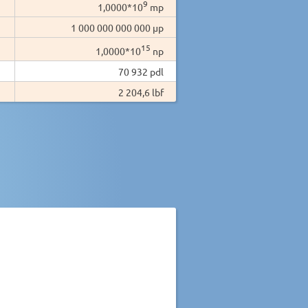
9
1,0000*10
mp
1 000 000 000 000 µp
15
1,0000*10
np
70 932 pdl
2 204,6 lbf