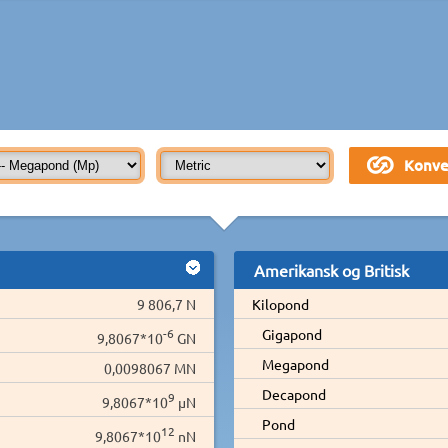
Amerikansk og Britisk
9 806,7 N
Kilopond
-6
Gigapond
9,8067*10
GN
Megapond
0,0098067 MN
Decapond
9
9,8067*10
µN
Pond
12
9,8067*10
nN