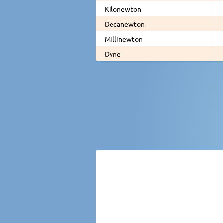
Kilonewton
Decanewton
Millinewton
Dyne