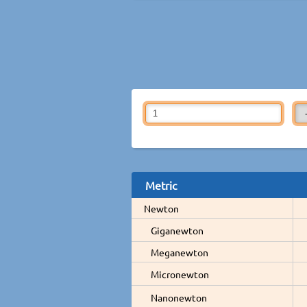
Metric
Newton
Giganewton
Meganewton
Micronewton
Nanonewton