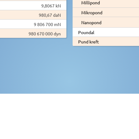
Millipond
9,8067 kN
Mikropond
980,67 daN
Nanopond
9 806 700 mN
Poundal
980 670 000 dyn
Pund kreft