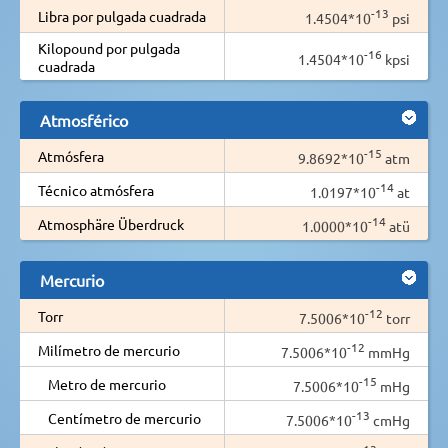
-13
Libra por pulgada cuadrada
1.4504*10
psi
Kilopound por pulgada
-16
1.4504*10
kpsi
cuadrada
Atmosférico
-15
Atmósfera
9.8692*10
atm
-14
Técnico atmósfera
1.0197*10
at
-14
Atmosphäre Überdruck
1.0000*10
atü
Mercurio
-12
Torr
7.5006*10
torr
-12
Milímetro de mercurio
7.5006*10
mmHg
-15
Metro de mercurio
7.5006*10
mHg
-13
Centímetro de mercurio
7.5006*10
cmHg