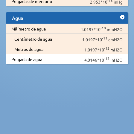
-13
Pulgadas de mercurio
2.953*10
inHg
Agua
-10
Milímetro de agua
1.0197*10
mmH2O
-11
Centímetro de agua
1.0197*10
cmH2O
-13
Metros de agua
1.0197*10
mH2O
-12
Pulgada de agua
4.0146*10
inH2O