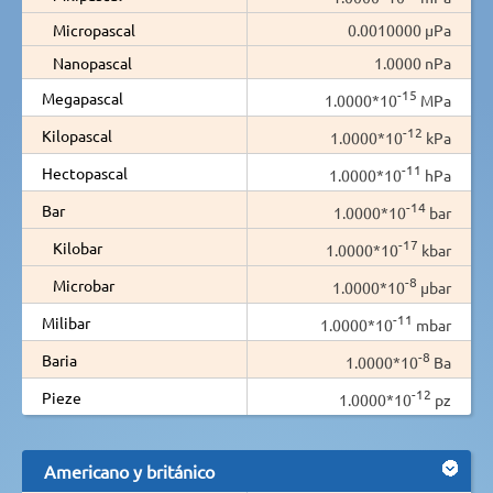
Micropascal
0.0010000 µPa
Nanopascal
1.0000 nPa
-15
Megapascal
1.0000*10
MPa
-12
Kilopascal
1.0000*10
kPa
-11
Hectopascal
1.0000*10
hPa
-14
Bar
1.0000*10
bar
-17
Kilobar
1.0000*10
kbar
-8
Microbar
1.0000*10
µbar
-11
Milibar
1.0000*10
mbar
-8
Baria
1.0000*10
Ba
-12
Pieze
1.0000*10
pz
Americano y británico