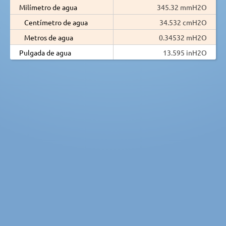
Milímetro de agua
345.32 mmH2O
Centímetro de agua
34.532 cmH2O
Metros de agua
0.34532 mH2O
Pulgada de agua
13.595 inH2O