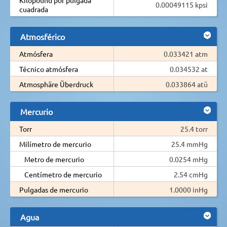
0.00049115 kpsi
cuadrada
Atmosférico
Atmósfera
0.033421 atm
Técnico atmósfera
0.034532 at
Atmosphäre Überdruck
0.033864 atü
Mercurio
Torr
25.4 torr
Milímetro de mercurio
25.4 mmHg
Metro de mercurio
0.0254 mHg
Centímetro de mercurio
2.54 cmHg
Pulgadas de mercurio
1.0000 inHg
Agua