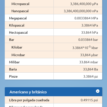
Micropascal
3,386,400,000 µPa
Nanopascal
3,386,400,000,000 nPa
Megapascal
0.0033864 MPa
Kilopascal
3.3864 kPa
Hectopascal
33.864 hPa
Bar
0.033864 bar
-5
Kilobar
3.3864*10
kbar
Microbar
33,864 µbar
Milibar
33.864 mbar
Baria
33,864 Ba
Pieze
3.3864 pz
Americano y británico
Libra por pulgada cuadrada
0.49115 psi
Kilopound por pulgada