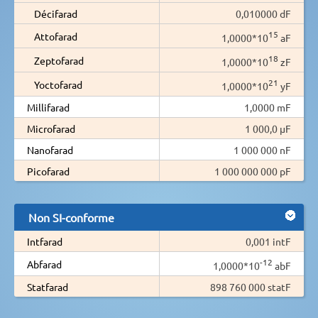
Décifarad
0,010000 dF
15
Attofarad
1,0000*10
aF
18
Zeptofarad
1,0000*10
zF
21
Yoctofarad
1,0000*10
yF
Millifarad
1,0000 mF
Microfarad
1 000,0 µF
Nanofarad
1 000 000 nF
Picofarad
1 000 000 000 pF
Non SI-conforme
Intfarad
0,001 intF
-12
Abfarad
1,0000*10
abF
Statfarad
898 760 000 statF