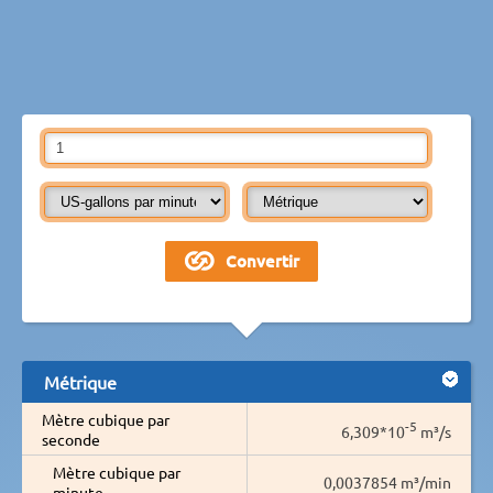
Métrique
Mètre cubique par
-5
6,309*10
m³/s
seconde
Mètre cubique par
0,0037854 m³/min
minute