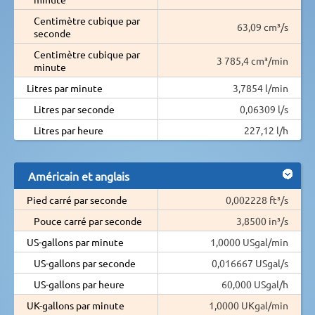
Centimètre cubique par
63,09 cm³/s
seconde
Centimètre cubique par
3 785,4 cm³/min
minute
Litres par minute
3,7854 l/min
Litres par seconde
0,06309 l/s
Litres par heure
227,12 l/h
Américain et anglais
Pied carré par seconde
0,002228 ft³/s
Pouce carré par seconde
3,8500 in³/s
US-gallons par minute
1,0000 USgal/min
US-gallons par seconde
0,016667 USgal/s
US-gallons par heure
60,000 USgal/h
UK-gallons par minute
1,0000 UKgal/min