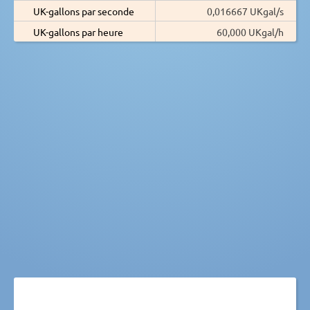
UK-gallons par seconde
0,016667 UKgal/s
UK-gallons par heure
60,000 UKgal/h