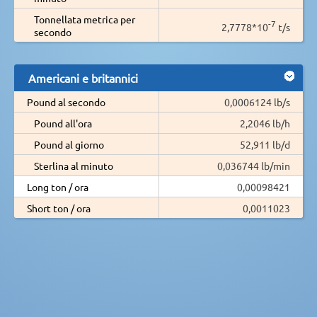
Tonnellata metrica per
-7
2,7778*10
t/s
secondo
Americani e britannici
Pound al secondo
0,0006124 lb/s
Pound all'ora
2,2046 lb/h
Pound al giorno
52,911 lb/d
Sterlina al minuto
0,036744 lb/min
Long ton / ora
0,00098421
Short ton / ora
0,0011023