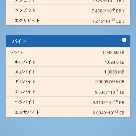
7.6294*10
TBit
-9
ペタビット
7.4506*10
PBit
-12
エクサビット
7.276*10
EBit
バイト
バイト
1,048,600 B
キロバイト
1,024.0 kB
メガバイト
1.0000 MB
ギガバイト
0.00097656 GB
-7
テラバイト
9.5367*10
TB
-10
ペタバイト
9.3132*10
PB
-13
エクサバイト
9.0949*10
EB