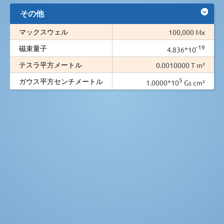
その他
マックスウェル
100,000 Mx
-19
磁束量子
4.836*10
テスラ平方メートル
0.0010000 T m²
5
ガウス平方センチメートル
1.0000*10
Gs cm²