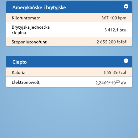
Amerykańske i brytyjske
Kilofuntometr
367 100 kpm
Brytyjska jednostka
3 412,1 btu
cieplna
Stoponiutonofunt
2 655 200 ft·lbf
Ciepło
Kaloria
859 850 cal
25
Elektronowolt
2,2469*10
eV