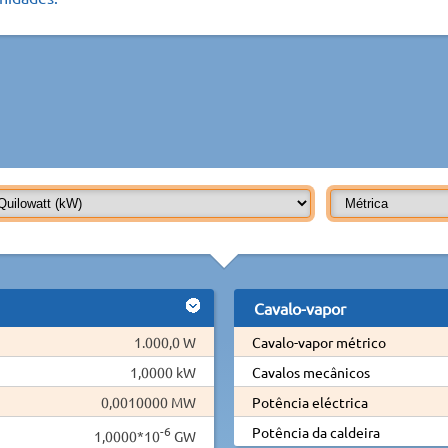
Cavalo-vapor
1.000,0 W
Cavalo-vapor métrico
1,0000 kW
Cavalos mecânicos
0,0010000 MW
Potência eléctrica
-6
Potência da caldeira
1,0000*10
GW