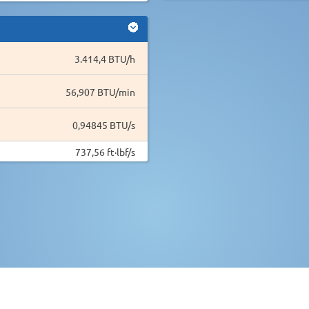
3.414,4 BTU/h
56,907 BTU/min
0,94845 BTU/s
737,56 ft·lbf/s