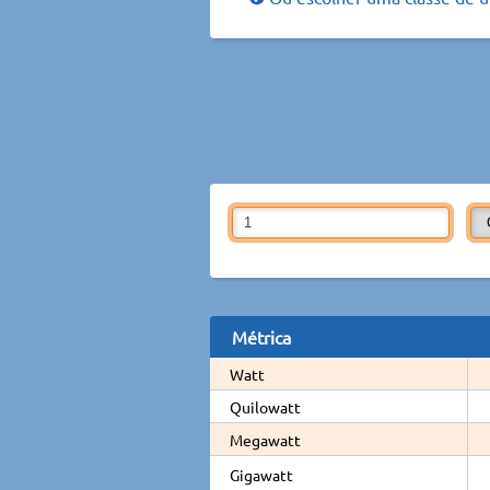
Métrica
Watt
Quilowatt
Megawatt
Gigawatt