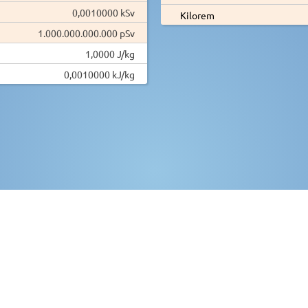
0,0010000 kSv
Kilorem
1.000.000.000.000 pSv
1,0000 J/kg
0,0010000 kJ/kg