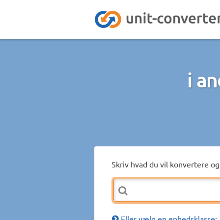
i a
Skriv hvad du vil konvertere og 
Eller vælg en enhedsklasse: