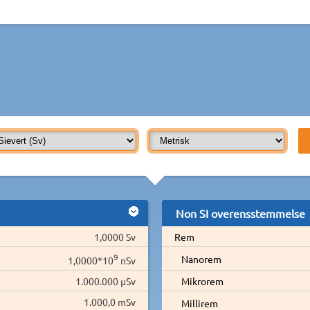
Non SI overensstemmelse
1,0000 Sv
Rem
9
Nanorem
1,0000*10
nSv
1.000.000 µSv
Mikrorem
1.000,0 mSv
Millirem