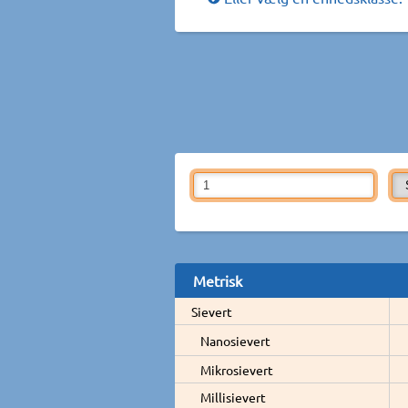
Metrisk
Sievert
Nanosievert
Mikrosievert
Millisievert