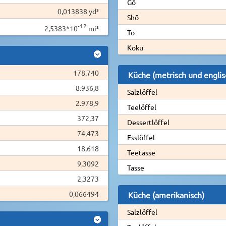
Gō
0,013838 yd³
Shō
-12
2,5383*10
mi³
To
Koku
178.740
Küche (metrisch und englis
8.936,8
Salzlöffel
2.978,9
Teelöffel
372,37
Dessertlöffel
74,473
Esslöffel
18,618
Teetasse
9,3092
Tasse
2,3273
0,066494
Küche (amerikanisch)
Salzlöffel