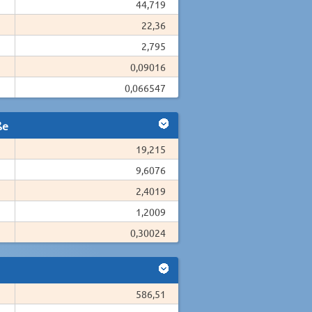
44,719
22,36
2,795
0,09016
0,066547
ße
19,215
9,6076
2,4019
1,2009
0,30024
586,51