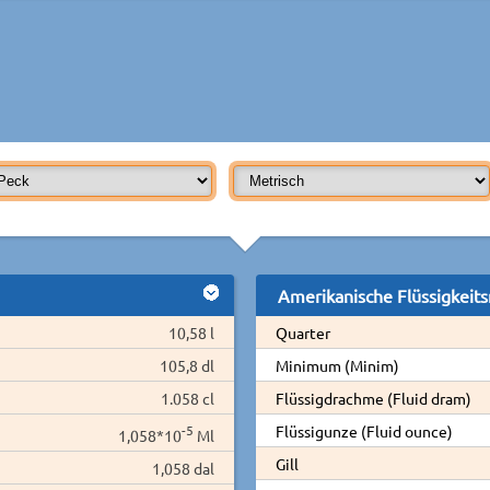
Amerikanische Flüssigkeit
10,58 l
Quarter
105,8 dl
Minimum (Minim)
1.058 cl
Flüssigdrachme (Fluid dram)
-5
Flüssigunze (Fluid ounce)
1,058*10
Ml
Gill
1,058 dal