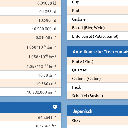
Cup
0,01058 kl
Pint
0,1058 hl
Gallone
10.580 ml
Barrel (Bier, Wein)
10.580.000 µl
Erdölbarrel (Petrol barrel)
0,01058 m³
-5
1,058*10
dam³
Amerikanische Trockenma
-8
1,058*10
hm³
Pinte (Pint)
-11
1,058*10
km³
Quarter
10,58 dm³
Gallone (Gallon)
10.580 cm³
Peck
10.580.000 mm³
Scheffel (Bushel)
Japanisch
645,64 in³
Shaku
0,37363 ft³