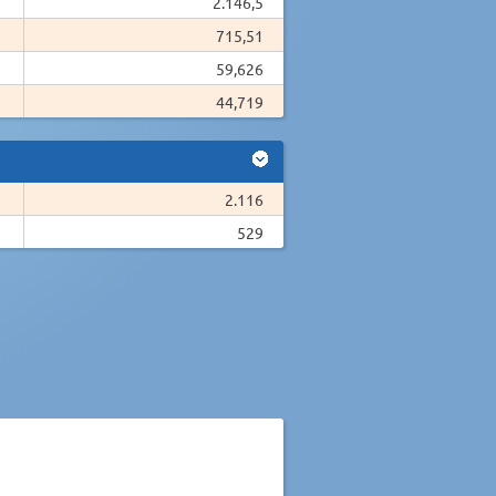
2.146,5
715,51
59,626
44,719
2.116
529