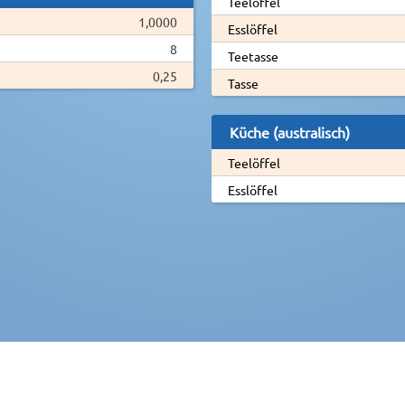
Teelöffel
1,0000
Esslöffel
8
Teetasse
0,25
Tasse
Küche (australisch)
Teelöffel
Esslöffel