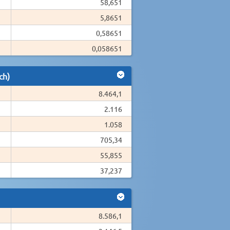
58,651
5,8651
0,58651
0,058651
ch)
8.464,1
2.116
1.058
705,34
55,855
37,237
8.586,1