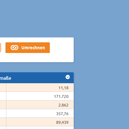
smaße
11,18
171.720
2.862
357,76
89,439