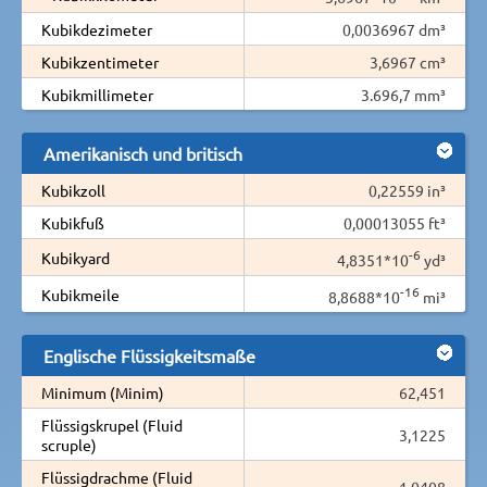
Kubikdezimeter
0,0036967 dm³
Kubikzentimeter
3,6967 cm³
Kubikmillimeter
3.696,7 mm³
Amerikanisch und britisch
Kubikzoll
0,22559 in³
Kubikfuß
0,00013055 ft³
-6
Kubikyard
4,8351*10
yd³
-16
Kubikmeile
8,8688*10
mi³
Englische Flüssigkeitsmaße
Minimum (Minim)
62,451
Flüssigskrupel (Fluid
3,1225
scruple)
Flüssigdrachme (Fluid
1,0408