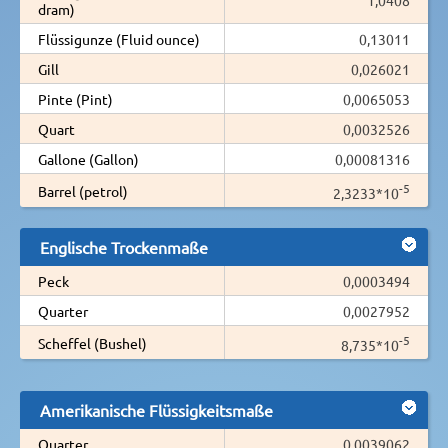
dram)
Flüssigunze (Fluid ounce)
0,13011
Gill
0,026021
Pinte (Pint)
0,0065053
Quart
0,0032526
Gallone (Gallon)
0,00081316
-5
Barrel (petrol)
2,3233*10
Englische Trockenmaße
Peck
0,0003494
Quarter
0,0027952
-5
Scheffel (Bushel)
8,735*10
Amerikanische Flüssigkeitsmaße
Quarter
0,0039062