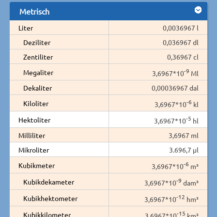
Metrisch
Liter
0,0036967 l
Deziliter
0,036967 dl
Zentiliter
0,36967 cl
-9
Megaliter
3,6967*10
Ml
Dekaliter
0,00036967 dal
-6
Kiloliter
3,6967*10
kl
-5
Hektoliter
3,6967*10
hl
Milliliter
3,6967 ml
Mikroliter
3.696,7 µl
-6
Kubikmeter
3,6967*10
m³
-9
Kubikdekameter
3,6967*10
dam³
-12
Kubikhektometer
3,6967*10
hm³
-15
Kubikkilometer
3,6967*10
km³