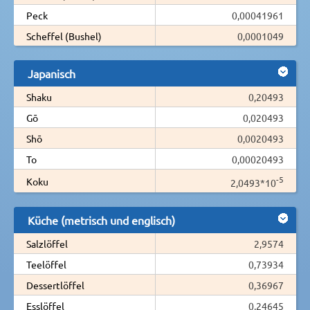
Peck
0,00041961
Scheffel (Bushel)
0,0001049
Japanisch
Shaku
0,20493
Gō
0,020493
Shō
0,0020493
To
0,00020493
-5
Koku
2,0493*10
Küche (metrisch und englisch)
Salzlöffel
2,9574
Teelöffel
0,73934
Dessertlöffel
0,36967
Esslöffel
0,24645