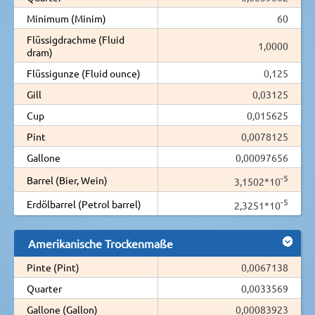
Minimum (Minim)
60
Flüssigdrachme (Fluid
1,0000
dram)
Flüssigunze (Fluid ounce)
0,125
Gill
0,03125
Cup
0,015625
Pint
0,0078125
Gallone
0,00097656
-5
Barrel (Bier, Wein)
3,1502*10
-5
Erdölbarrel (Petrol barrel)
2,3251*10
Amerikanische Trockenmaße
Pinte (Pint)
0,0067138
Quarter
0,0033569
Gallone (Gallon)
0,00083923