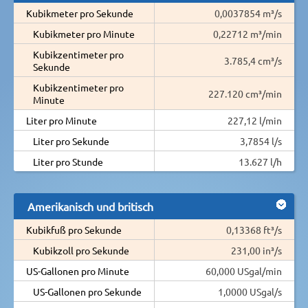
Kubikmeter pro Sekunde
0,0037854 m³/s
Kubikmeter pro Minute
0,22712 m³/min
Kubikzentimeter pro
3.785,4 cm³/s
Sekunde
Kubikzentimeter pro
227.120 cm³/min
Minute
Liter pro Minute
227,12 l/min
Liter pro Sekunde
3,7854 l/s
Liter pro Stunde
13.627 l/h
Amerikanisch und britisch
Kubikfuß pro Sekunde
0,13368 ft³/s
Kubikzoll pro Sekunde
231,00 in³/s
US-Gallonen pro Minute
60,000 USgal/min
US-Gallonen pro Sekunde
1,0000 USgal/s