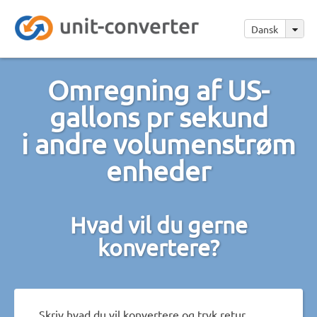
Dansk
Omregning af US-
gallons pr sekund
i andre volumenstrøm
enheder
Hvad vil du gerne
konvertere?
Skriv hvad du vil konvertere og tryk retur.