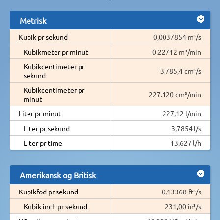
Metrisk
Kubik pr sekund
0,0037854 m³/s
Kubikmeter pr minut
0,22712 m³/min
Kubikcentimeter pr
3.785,4 cm³/s
sekund
Kubikcentimeter pr
227.120 cm³/min
minut
Liter pr minut
227,12 l/min
Liter pr sekund
3,7854 l/s
Liter pr time
13.627 l/h
Amerikansk og Britisk
Kubikfod pr sekund
0,13368 ft³/s
Kubik inch pr sekund
231,00 in³/s