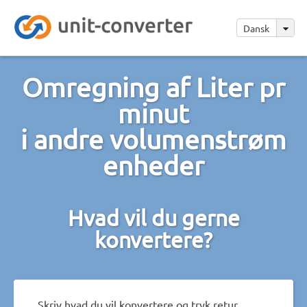
Dansk
Omregning af Liter pr
minut
i andre volumenstrøm
enheder
Hvad vil du gerne
konvertere?
Skriv hvad du vil konvertere og tryk retur.