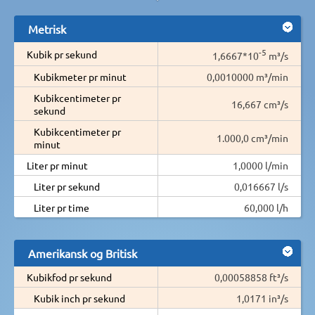
Metrisk
-5
Kubik pr sekund
1,6667*10
m³/s
Kubikmeter pr minut
0,0010000 m³/min
Kubikcentimeter pr
16,667 cm³/s
sekund
Kubikcentimeter pr
1.000,0 cm³/min
minut
Liter pr minut
1,0000 l/min
Liter pr sekund
0,016667 l/s
Liter pr time
60,000 l/h
Amerikansk og Britisk
Kubikfod pr sekund
0,00058858 ft³/s
Kubik inch pr sekund
1,0171 in³/s