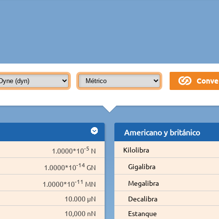
Americano y británico
-5
Kilolibra
1.0000*10
N
-14
Gigalibra
1.0000*10
GN
-11
Megalibra
1.0000*10
MN
10.000 µN
Decalibra
10,000 nN
Estanque