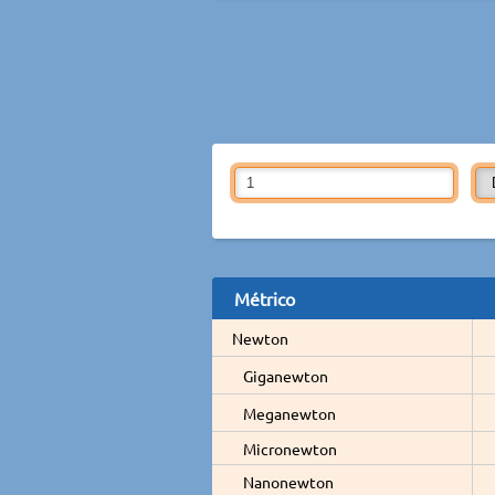
Métrico
Newton
Giganewton
Meganewton
Micronewton
Nanonewton