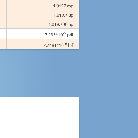
1.0197 mp
1,019.7 µp
1,019,700 np
-5
7.233*10
pdl
-6
2.2481*10
lbf