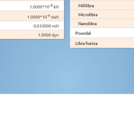
-8
Mililibra
1.0000*10
kN
Microlibra
-6
1.0000*10
daN
Nanolibra
0.010000 mN
Poundal
1.0000 dyn
Libra fuerza