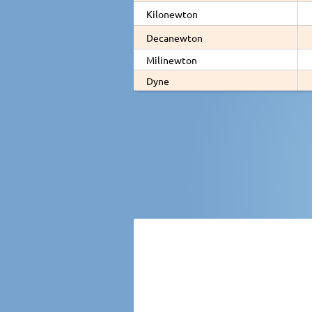
Kilonewton
Decanewton
Milinewton
Dyne