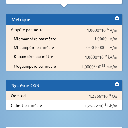
Métrique
-6
Ampère par mètre
1,0000*10
A/m
Microampère par mètre
1,0000 µA/m
Milliampère par mètre
0,0010000 mA/m
-9
Kiloampère par mètre
1,0000*10
kA/m
-12
Megaampère par mètre
1,0000*10
MA/m
Système CGS
-8
Oersted
1,2566*10
Oe
-6
Gilbert par mètre
1,2566*10
Gb/m