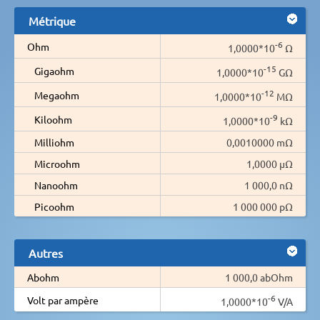
Métrique
-6
Ohm
1,0000*10
Ω
-15
Gigaohm
1,0000*10
GΩ
-12
Megaohm
1,0000*10
MΩ
-9
Kiloohm
1,0000*10
kΩ
Milliohm
0,0010000 mΩ
Microohm
1,0000 µΩ
Nanoohm
1 000,0 nΩ
Picoohm
1 000 000 pΩ
Autres
Abohm
1 000,0 abOhm
-6
Volt par ampère
1,0000*10
V/A