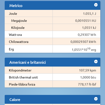
Metrico
Joule
1.055,1 J
Megajoule
0,0010551 MJ
Kilojoule
1,0551 kJ
Watt-ora
0,29307 W·h
Chilowattora
0,00029307 kW·h
10
Erg
1,0551*10
erg
Americani e britannici
Kilopondmeter
107,59 kpm
British thermal unit
1,0000 btu
Piede-libbra forza
778,17 ft·lbf
Calore