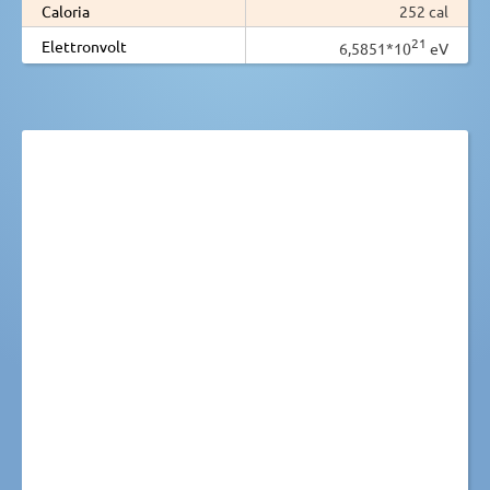
Caloria
252 cal
21
Elettronvolt
6,5851*10
eV