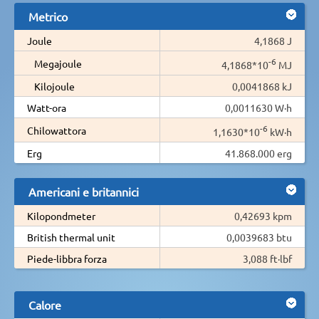
Metrico
Joule
4,1868 J
-6
Megajoule
4,1868*10
MJ
Kilojoule
0,0041868 kJ
Watt-ora
0,0011630 W·h
-6
Chilowattora
1,1630*10
kW·h
Erg
41.868.000 erg
Americani e britannici
Kilopondmeter
0,42693 kpm
British thermal unit
0,0039683 btu
Piede-libbra forza
3,088 ft·lbf
Calore