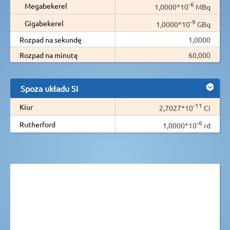
-6
Megabekerel
1,0000*10
MBq
-9
Gigabekerel
1,0000*10
GBq
Rozpad na sekundę
1,0000
Rozpad na minutę
60,000
Spoza układu SI
-11
Kiur
2,7027*10
Ci
-6
Rutherford
1,0000*10
rd